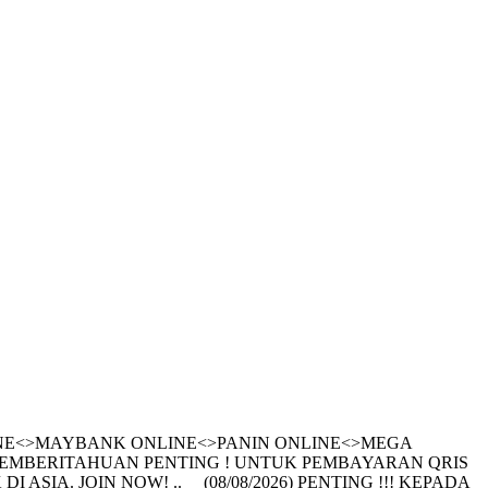
LINE<>MAYBANK ONLINE<>PANIN ONLINE<>MEGA
EMBERITAHUAN PENTING ! UNTUK PEMBAYARAN QRIS
DI ASIA. JOIN NOW! ..
(08/08/2026)
PENTING !!! KEPADA