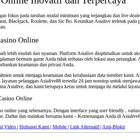
 Online Inovatif dan Terpercaya
dengan fokus pada taruhan modal minimum yang terjangkau dan live de
rat, Blackjack, Roulette, dan Sic Bo. Keunikan Asialive terletak pada p
an.
asino Online
di lebih mudah dan nyaman. Platform Asialive dioptimalkan untuk aks
aman bermain game Anda tidak terbatas oleh lokasi atau perangkat. A
orbankan keamanan dan privasi Anda.
omitmen untuk menjaga keamanan dan kerahasiaan data member kami. A
itu, layanan pelanggan Asialive88 tersedia 24 jam nonstop untuk menj
a Asialive, dan kami berupaya keras untuk menjaga itu melalui layana
 Casino Online
 online yang sebenarnya. Dengan interface yang user friendly , varia
ine. Daftar dan mainkan bersama kami – Kemenangan Anda di Asialive
al Video
|
Hubungi Kami
|
Mobile
|
Link Alternatif
|
Anti-Blokir