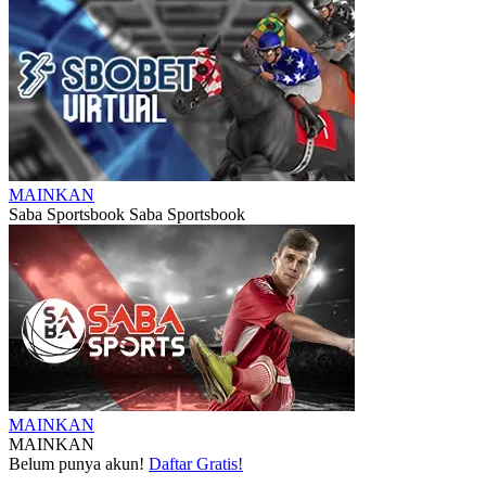
MAINKAN
Saba Sportsbook
Saba Sportsbook
MAINKAN
MAINKAN
Belum punya akun!
Daftar Gratis!