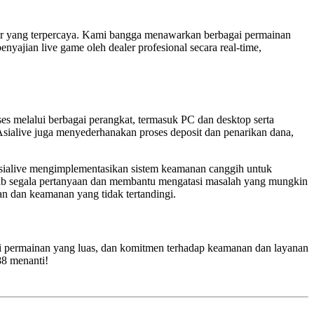
aler yang terpercaya. Kami bangga menawarkan berbagai permainan
enyajian live game oleh dealer profesional secara real-time,
es melalui berbagai perangkat, termasuk PC dan desktop serta
sialive juga menyederhanakan proses deposit dan penarikan dana,
sialive mengimplementasikan sistem keamanan canggih untuk
awab segala pertanyaan dan membantu mengatasi masalah yang mungkin
n dan keamanan yang tidak tertandingi.
si permainan yang luas, dan komitmen terhadap keamanan dan layanan
88 menanti!