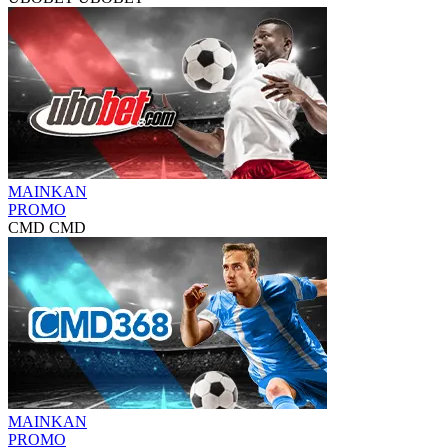
MAINKAN
PROMO
CMD
CMD
MAINKAN
PROMO