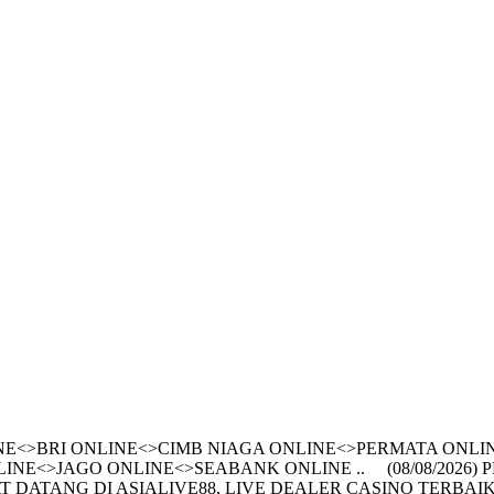
INE<>BRI ONLINE<>CIMB NIAGA ONLINE<>PERMATA ON
NLINE<>JAGO ONLINE<>SEABANK ONLINE ..
(08/08/2026)
P
 DATANG DI ASIALIVE88, LIVE DEALER CASINO TERBAIK 